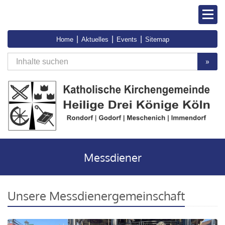
|
|
|
Home
Aktuelles
Events
Sitemap
»
Messdiener
Unsere Messdienergemeinschaft