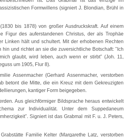
 einbeschrieben ist. Das Grabmal ist das einzige im
izistischen Formwillens (signiert J. Blondian, Brühl in
 (1830 bis 1878) von großer Ausdruckskraft. Auf einem
le Figur des auferstandenen Christus, der als Trophäe
r Linken hält und schultert. Mit der erhobenen Rechten
in und richtet an sie die zuversichtliche Botschaft: "Ich
ch glaubt, wird leben, auch wenn er stirbt" (Joh. 11,
zeguss um 1905, Flur 8).
milie Assenmacher (Gerhard Assenmacher, verstorben
b betont die Mitte, die ein Kreuz mit dem Gekreuzigten
dellierungen, kantiger Form beigegeben.
rden. Aus gleichförmiger Bildsprache heraus entwickelt
Schema zur Individualität. Unter dem Suppedaneum
herzigkeit". Signiert ist das Grabmal mit F. u. J. Peters,
Grabstätte Familie Kelter (Margarethe Latz, verstorben