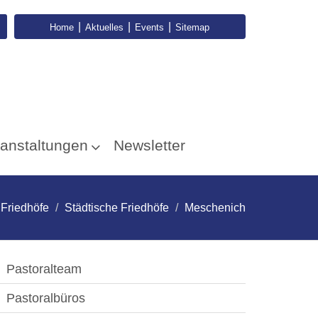
|
|
|
Home
Aktuelles
Events
Sitemap
anstaltungen
Newsletter
Friedhöfe
Städtische Friedhöfe
Meschenich
Pastoralteam
Pastoralbüros