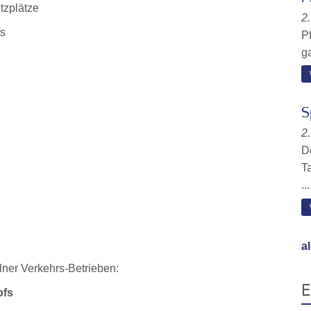
tzplätze
2.
fs
Pf
g
S
2.
D
T
...
a
lner Verkehrs-Betrieben:
E
ofs