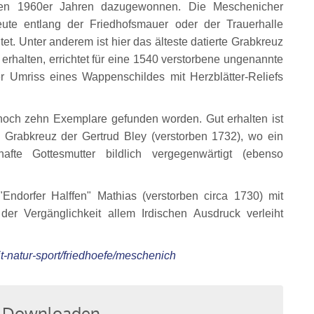
den 1960er Jahren dazugewonnen. Die Meschenicher
eute entlang der Friedhofsmauer oder der Trauerhalle
et. Unter anderem ist hier das älteste datierte Grabkreuz
rhalten, errichtet für eine 1540 verstorbene ungenannte
er Umriss eines Wappenschildes mit Herzblätter-Reliefs
och zehn Exemplare gefunden worden. Gut erhalten ist
s Grabkreuz der Gertrud Bley (verstorben 1732), wo ein
hafte Gottesmutter bildlich vergegenwärtigt (ebenso
ndorfer Halffen" Mathias (verstorben circa 1730) mit
er Vergänglichkeit allem Irdischen Ausdruck verleiht
it-natur-sport/friedhoefe/meschenich
um Downloaden