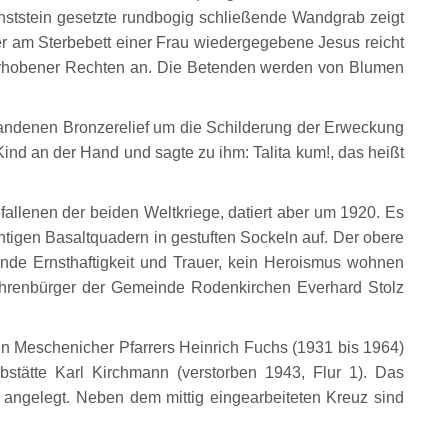
nststein gesetzte rundbogig schließende Wandgrab zeigt
r am Sterbebett einer Frau wiedergegebene Jesus reicht
it erhobener Rechten an. Die Betenden werden von Blumen
tandenen Bronzerelief um die Schilderung der Erweckung
 Kind an der Hand und sagte zu ihm: Talita kum!, das heißt
allenen der beiden Weltkriege, datiert aber um 1920. Es
tigen Basaltquadern in gestuften Sockeln auf. Der obere
nde Ernsthaftigkeit und Trauer, kein Heroismus wohnen
hrenbürger der Gemeinde Rodenkirchen Everhard Stolz
n Meschenicher Pfarrers Heinrich Fuchs (1931 bis 1964)
abstätte Karl Kirchmann (verstorben 1943, Flur 1). Das
 angelegt. Neben dem mittig eingearbeiteten Kreuz sind