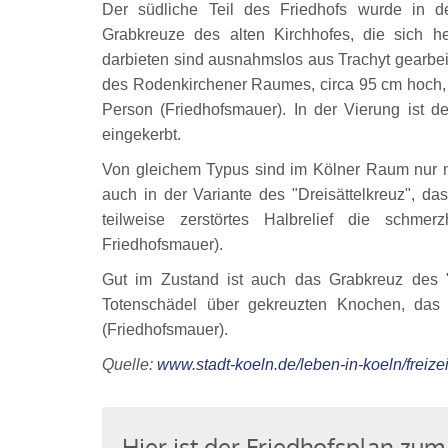
Der südliche Teil des Friedhofs wurde in 
Grabkreuze des alten Kirchhofes, die sich h
darbieten sind ausnahmslos aus Trachyt gearbeit
des Rodenkirchener Raumes, circa 95 cm hoch, e
Person (Friedhofsmauer). In der Vierung ist d
eingekerbt.
Von gleichem Typus sind im Kölner Raum nur n
auch in der Variante des "Dreisättelkreuz", da
teilweise zerstörtes Halbrelief die schmerz
Friedhofsmauer).
Gut im Zustand ist auch das Grabkreuz des "E
Totenschädel über gekreuzten Knochen, das d
(Friedhofsmauer).
Quelle:
www.stadt-koeln.de/leben-in-koeln/freize
Hier ist der Friedhofsplan z