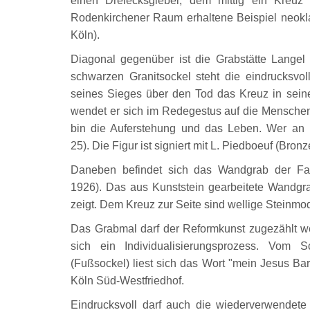
einen Dreiecksgiebel, dem mittig ein Kreuz
Rodenkirchener Raum erhaltene Beispiel neoklass
Köln).
Diagonal gegenüber ist die Grabstätte Langel
schwarzen Granitsockel steht die eindrucksvol
seines Sieges über den Tod das Kreuz in seine
wendet er sich im Redegestus auf die Menschen h
bin die Auferstehung und das Leben. Wer an mi
25). Die Figur ist signiert mit L. Piedboeuf (Bron
Daneben befindet sich das Wandgrab der Fa
1926). Das aus Kunststein gearbeitete Wandgra
zeigt. Dem Kreuz zur Seite sind wellige Steinmo
Das Grabmal darf der Reformkunst zugezählt we
sich ein Individualisierungsprozess. Vom 
(Fußsockel) liest sich das Wort "mein Jesus Barm
Köln Süd-Westfriedhof.
Eindrucksvoll darf auch die wiederverwendete 